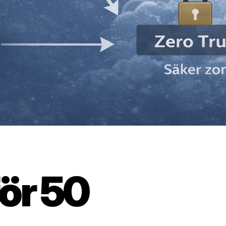
ör 50