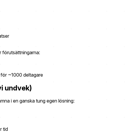
atser
ar förutsättningarna:
 för ~1000 deltagare
i undvek)
 hamna i en ganska tung egen lösning:
 tid