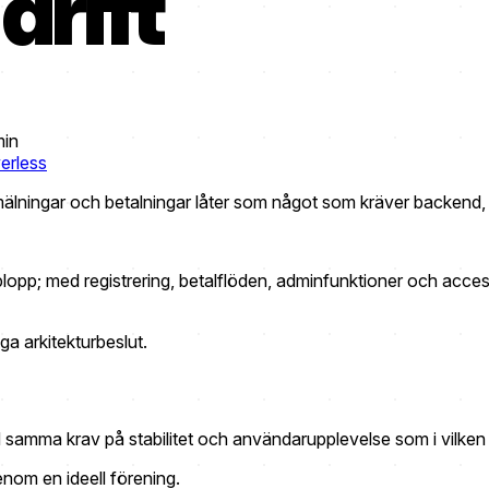
drift
min
erless
älningar och betalningar låter som något som kräver backend, d
plopp; med registrering, betalflöden, adminfunktioner och acces
ga arkitekturbeslut.
ed samma krav på stabilitet och användarupplevelse som i vilken
nom en ideell förening.