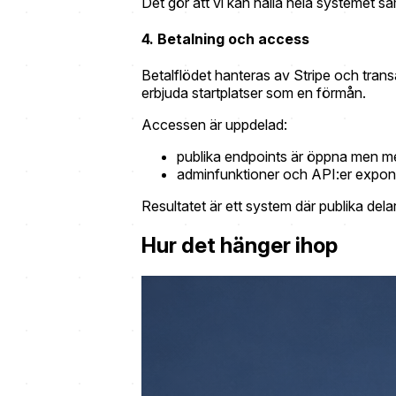
Det gör att vi kan hålla hela systemet sa
4. Betalning och access
Betalflödet hanteras av Stripe och trans
erbjuda startplatser som en förmån.
Accessen är uppdelad:
publika endpoints är öppna men me
adminfunktioner och API:er exponer
Resultatet är ett system där publika delar
Hur det hänger ihop