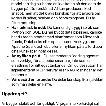
modeller aldrig blir bättre än kvaliteten på den data de
bygger på. Du förstår att AI kan producera kod
snabbt, men att det krävs kunskap för att avgöra om
koden är säker, skalbar och förvaltningsbar. Du är
filtret mot ‘slop’.
Har teknisk bredd:
Du känner dig trygg i språk som
Python och SQL. Du har byggt data pipelines, kanske
har du redan arbetat med plattformar som Microsoft
Fabric, Databricks eller open source-verktyg som
Apache Spark och dbt, eller är nyfiken på att fördjupa
dina kunskaper inom dessa.
Är nyfiken på AI:
Du ser moderna “coding agents”
som verktyg för att jobba smartare, inte som en
ersättning för ditt eget tänkande. Om du dessutom har
implementerat MCP-servrar eller RAG-lösningar är det
en bonus.
Värdesätter lärande:
Du delar kunskap lika självklart
som man delar en kaffe.
Uppdraget?
Vi bygger stabilt och långsiktigt. Vi jagar inte kortsiktigt sälj,