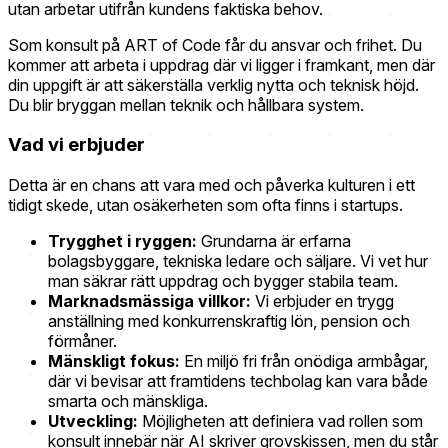
utan arbetar utifrån kundens faktiska behov.
Som konsult på ART of Code får du ansvar och frihet. Du
kommer att arbeta i uppdrag där vi ligger i framkant, men där
din uppgift är att säkerställa verklig nytta och teknisk höjd.
Du blir bryggan mellan teknik och hållbara system.
Vad vi erbjuder
Detta är en chans att vara med och påverka kulturen i ett
tidigt skede, utan osäkerheten som ofta finns i startups.
Trygghet i ryggen:
Grundarna är erfarna
bolagsbyggare, tekniska ledare och säljare. Vi vet hur
man säkrar rätt uppdrag och bygger stabila team.
Marknadsmässiga villkor:
Vi erbjuder en trygg
anställning med konkurrenskraftig lön, pension och
förmåner.
Mänskligt fokus:
En miljö fri från onödiga armbågar,
där vi bevisar att framtidens techbolag kan vara både
smarta och mänskliga.
Utveckling:
Möjligheten att definiera vad rollen som
konsult innebär när AI skriver grovskissen, men du står